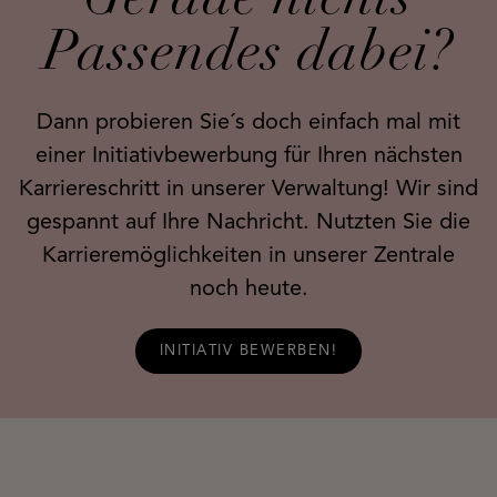
Gerade nichts
Ludwigsburg
Passendes dabei?
Memmingen
Dann probieren Sie´s doch einfach mal mit
München
einer Initiativbewerbung für Ihren nächsten
Offenburg
Karriereschritt in unserer Verwaltung! Wir sind
gespannt auf Ihre Nachricht. Nutzten Sie die
Ravensburg
Karrieremöglichkeiten in unserer Zentrale
Reutlingen
noch heute.
Rheinfelden
INITIATIV BEWERBEN!
Sindelfingen
Stuttgart
Ulm